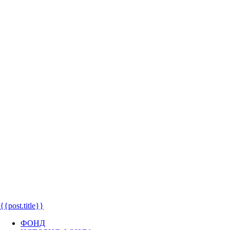
{{post.title}}
ФОНД